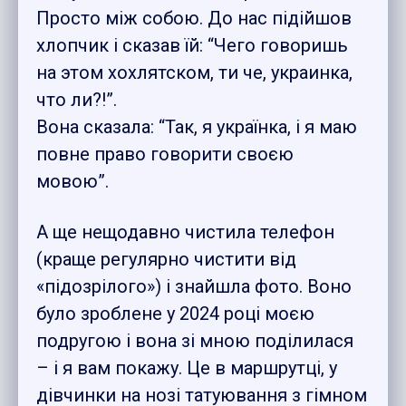
Просто між собою. До нас підійшов
хлопчик і сказав їй: “Чего говоришь
на этом хохлятском, ти че, украинка,
что ли?!”.
Вона сказала: “Так, я українка, і я маю
повне право говорити своєю
мовою”.
А ще нещодавно чистила телефон
(краще регулярно чистити від
«підозрілого») і знайшла фото. Воно
було зроблене у 2024 році моєю
подругою і вона зі мною поділилася
– і я вам покажу. Це в маршрутці, у
дівчинки на нозі татуювання з гімном